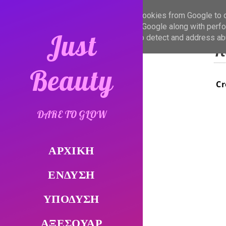
This site uses cookies from Google to de
are shared with Google along with perfo
C
Just
statistics, and to detect and address ab
π
Beauty
Cr
DARE TO GLOW
ΑΡΧΙΚΗ
ΕΝΔΥΣΗ
ΥΠΟΔΥΣΗ
ΑΞΕΣΟΥΑΡ