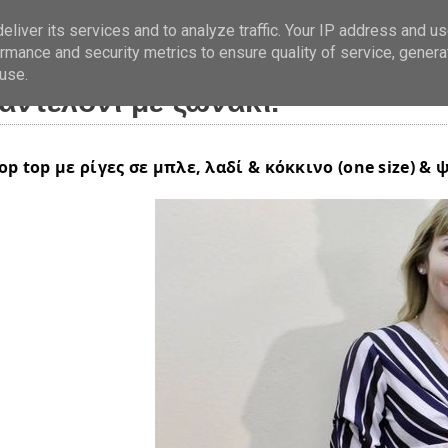
liver its services and to analyze traffic. Your IP address and u
rmance and security metrics to ensure quality of service, gener
rop top με ρίγες σε μπλε, λαδ
use.
αντελόνι με ζωνάκι.
op top με ρίγες σε μπλε, λαδί & κόκκινο (one size) &