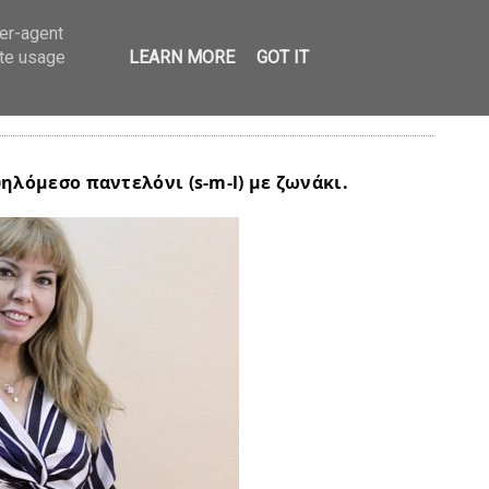
ser-agent
ate usage
LEARN MORE
GOT IT
ί & κόκκινο & ψηλόμεσο
 ψηλόμεσο παντελόνι (s-m-l) με ζωνάκι.